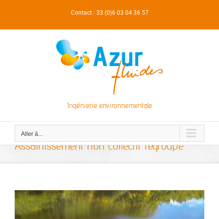
Passer
Contact : 33 (0)6 03 04 36 57
au
contenu
Ingénierie environnementale
Aller à...
Assainissement non collectif regroupé