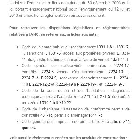
La loi sur l’eau et les milieux aquatiques du 30 décembre 2006 et la
loi portant engagement national pour l’environnement du 12 juillet
2010 ont modifié la réglementation en assainissement.
Pour retrouver les dispositions législatives et réglementaires
relatives à l’ANC, se référer aux articles suivants :
Code de la santé publique : raccordement
1331-1 à L.1331-7-
1
, sanctions
L.1331-8
, accès aux propriétés privées
L.1331-
11
, diagnostic technique annexé à l’acte de vente
L.1331-11-1
Code général des collectivités territoriales :
2224-17
,
contrôle
L.2224-8
, zonage d’assainissement
L.2224-10
,
R.
2224-7 à R.2224-9
, redevance d’assainissement
L. 2224-
11
à
L.2224-12-2
et
R.2224-19
à
R.2224-19-1
et
R.2224-19-5
Code de la construction et de l’habitation : diagnostic
technique annexé à l’acte de vente
271-4
à
L.271-6
, éco-prêt à
taux zéro
R.319-1 à R.319-22
Code de l’urbanisme : attestation de conformité permis de
construire
431-16
, permis d’aménager
R.441-6
Code général des impôts : éco-prêt à taux zéro
article 244
quater U
Voir aussi le règlement européen sur les produits de construction :