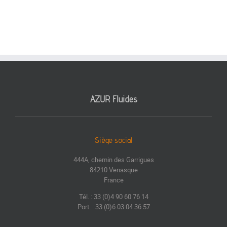
AZUR Fluides
Siège social
444A, chemin des Garrigues
84210 Venasque
France
Tél. : 33 (0)4 90 60 76 14
Port. : 33 (0)6 03 04 36 57