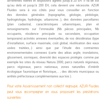
différentes filières et dispositifs agrées jusqu’à 20 EH. Il va de soi
qu’au delà et jusqu’à 200 EH, cela devient une nécessite. AZUR
Fluides sera à vos côtés pour vous conseiller en fonction
des données générales (topographie, géologie, pédologie,
hydrogéologie, hydrologie, urbanisme…), des données parcellaires
(plan cadastral, caractéristiques urbanistiques, plan et
renseignements sur l’immeuble {Nb pièces principales, Nb
occupants, résidence principale ou secondaire, occupation
temporaire} activités annexes éventuelles, de vos désidératas {type
d’installation, surface maximale, coût global, réutilisation des eaux
usées traitées,..} ainsi que par l’étude des contraintes
environnementales connexes {carte des aléas argile, inondations,
glissement, sismiques; diversité des espaces protégés comme par
exemple les sites du réseau Natura 2000, parcs naturels régionaux,
parcs régionaux, parcs nationaux, zones naturelles d’intérêt
écologique faunistique et floristique,… ; des décrets municipaux ou
arrêtés préfectoraux complémentaires aux lois ).
Pour votre Assainissement non collectif regroupé, AZUR Fluides
peut vous accompagner en vous proposant les prestations
suivantes
: