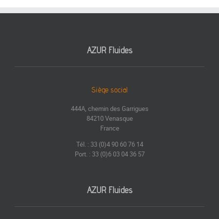
AZUR Fluides
Siège social
444A, chemin des Garrigues
84210 Venasque
France
Tél. : 33 (0)4 90 60 76 14
Port. : 33 (0)6 03 04 36 57
AZUR Fluides