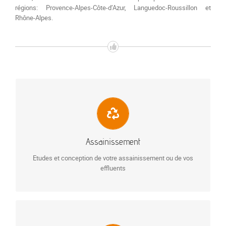
régions: Provence-Alpes-Côte-d’Azur, Languedoc-Roussillon et
Rhône-Alpes.
ASSAINISSEMENT
Assainissement non collectif (ANC)
ANC regroupé
Assainissement petit collectif
Assainissement
Effluents agricoles ou industriels
Etudes et conception de votre assainissement ou de vos
En savoir plus…
effluents
EAUX PLUVIALES