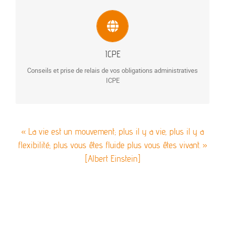
ICPE
Audit ICPE
Dossier de déclaration ICPE
Dossier d’enregistrement ICPE
ICPE
Dossier d’autorisation ICPE
Conseils et prise de relais de vos obligations administratives
En savoir plus…
ICPE
« La vie est un mouvement; plus il y a vie, plus il y a
flexibilité; plus vous êtes fluide plus vous êtes vivant. »
[Albert Einstein]