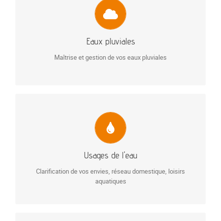
Récupération d’eau de pluie
Bassin d’orage
Stockage industriel
Infiltration des eaux pluviales
Eaux pluviales
Maîtrise et gestion de vos eaux pluviales
En savoir plus…
USAGES DE L’EAU
Réseau domestique
Bassins et espaces aquatiques
Arrosage automatique
Usages de l'eau
Irrigation
Clarification de vos envies, réseau domestique, loisirs
En savoir plus…
aquatiques